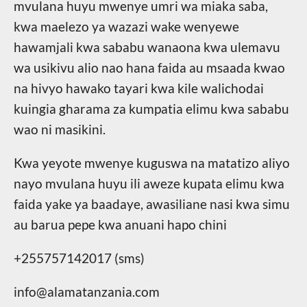
mvulana huyu mwenye umri wa miaka saba,
kwa maelezo ya wazazi wake wenyewe
hawamjali kwa sababu wanaona kwa ulemavu
wa usikivu alio nao hana faida au msaada kwao
na hivyo hawako tayari kwa kile walichodai
kuingia gharama za kumpatia elimu kwa sababu
wao ni masikini.
Kwa yeyote mwenye kuguswa na matatizo aliyo
nayo mvulana huyu ili aweze kupata elimu kwa
faida yake ya baadaye, awasiliane nasi kwa simu
au barua pepe kwa anuani hapo chini
+255757142017 (sms)
info@alamatanzania.com