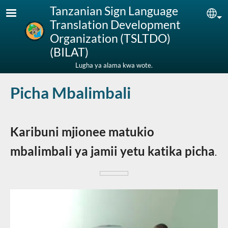
Skip to main content
Tanzanian Sign Language
Sel
Translation Development
Organization (TSLTDO)
(BILAT)
Lugha ya alama kwa wote.
Picha Mbalimbali
Karibuni mjionee matukio
mbalimbali ya jamii yetu katika picha
.