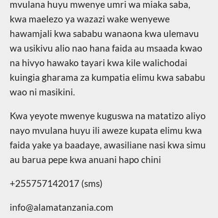
mvulana huyu mwenye umri wa miaka saba,
kwa maelezo ya wazazi wake wenyewe
hawamjali kwa sababu wanaona kwa ulemavu
wa usikivu alio nao hana faida au msaada kwao
na hivyo hawako tayari kwa kile walichodai
kuingia gharama za kumpatia elimu kwa sababu
wao ni masikini.
Kwa yeyote mwenye kuguswa na matatizo aliyo
nayo mvulana huyu ili aweze kupata elimu kwa
faida yake ya baadaye, awasiliane nasi kwa simu
au barua pepe kwa anuani hapo chini
+255757142017 (sms)
info@alamatanzania.com