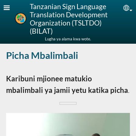
Skip to main content
Tanzanian Sign Language
Sel
Translation Development
Organization (TSLTDO)
(BILAT)
Lugha ya alama kwa wote.
Picha Mbalimbali
Karibuni mjionee matukio
mbalimbali ya jamii yetu katika picha
.